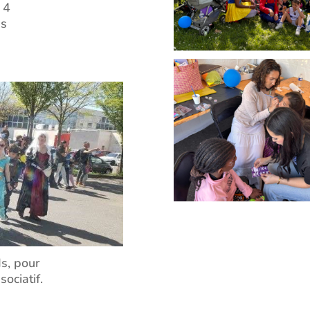
 4
es
ds, pour
ociatif.