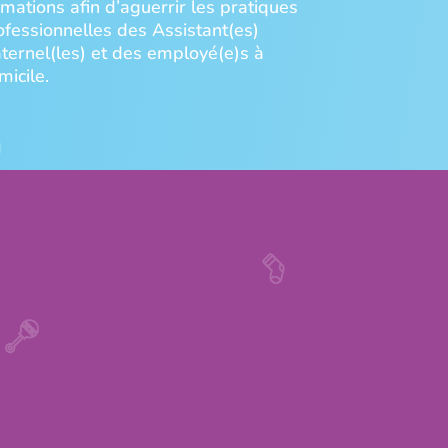
rmations afin d’aguerrir les pratiques
ofessionnelles des Assistant(es)
ternel(les) et des employé(e)s à
micile.