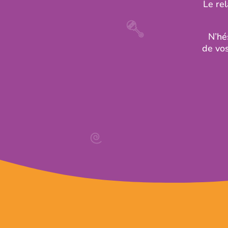
Le rel
N’hés
de vos