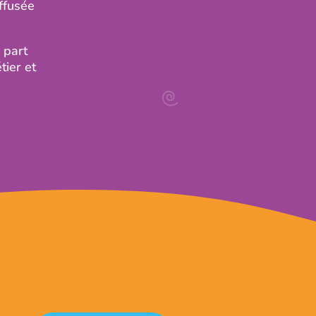
iffusée
e part
tier et