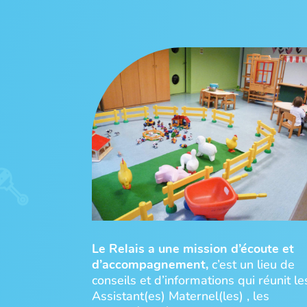
Le Relais a une mission d’écoute et
d’accompagnement,
c’est un lieu de
conseils et d’informations qui réunit le
Assistant(es) Maternel(les) , les