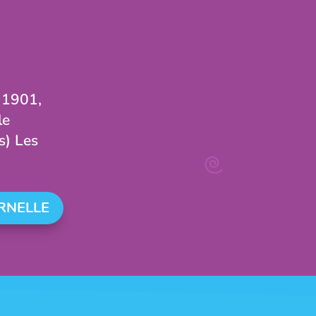
i 1901,
le
s) Les
RNELLE