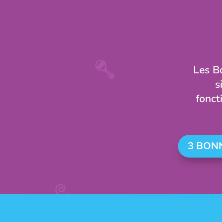
Les Bo
s
fonct
3 BON