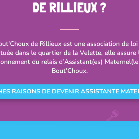
DE RILLIEUX ?
ut’Choux de Rillieux est une association de lo
ituée dans le quartier de la Velette, elle assure 
ionnement du relais d’Assistant(es) Maternel(le
Bout’Choux.
NES RAISONS DE DEVENIR ASSISTANTE MATE